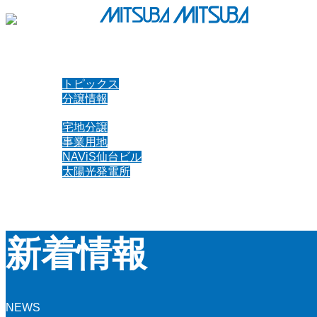
想いをカタチに、未来へつなぐ。
ホーム
新着情報
トピックス
分譲情報
事業案内
宅地分譲
事業用地
NAViS仙台ビル
太陽光発電所
会社情報
お問い合わせ
新着情報
NEWS